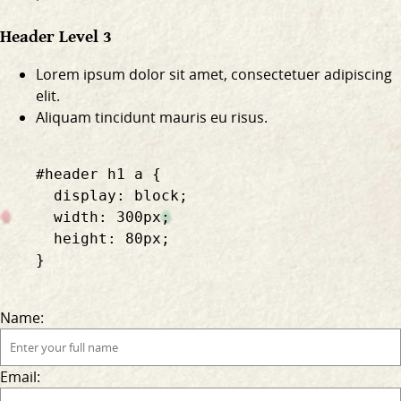
Header Level 3
Lorem ipsum dolor sit amet, consectetuer adipiscing
elit.
Aliquam tincidunt mauris eu risus.
    #header h1 a {

      display: block;

      width: 300px;

      height: 80px;

    }

Name:
Email: