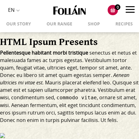
0
Toggl
EN
Toggle
navig
OUR STORY
OUR RANGE
SHOP
RECIPES
language
selector
HTML Ipsum Presents
Pellentesque habitant morbi tristique
senectus et netus et
malesuada fames ac turpis egestas. Vestibulum tortor
quam, feugiat vitae, ultricies eget, tempor sit amet, ante.
Donec eu libero sit amet quam egestas semper.
Aenean
ultricies mi vitae est.
Mauris placerat eleifend leo. Quisque sit
amet est et sapien ullamcorper pharetra. Vestibulum erat
wisi, condimentum sed,
, ornare sit amet,
commodo vitae
wisi. Aenean fermentum, elit eget tincidunt condimentum,
eros ipsum rutrum orci, sagittis tempus lacus enim ac dui.
Donec non enim
in turpis pulvinar facilisis. Ut felis.