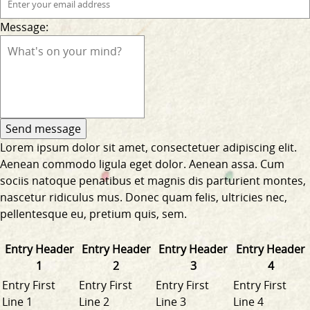
Message:
Lorem ipsum dolor sit amet, consectetuer adipiscing elit.
Aenean commodo ligula eget dolor. Aenean assa. Cum
sociis natoque penatibus et magnis dis parturient montes,
nascetur ridiculus mus. Donec quam felis, ultricies nec,
pellentesque eu, pretium quis, sem.
Entry Header
Entry Header
Entry Header
Entry Header
1
2
3
4
Entry First
Entry First
Entry First
Entry First
Line 1
Line 2
Line 3
Line 4