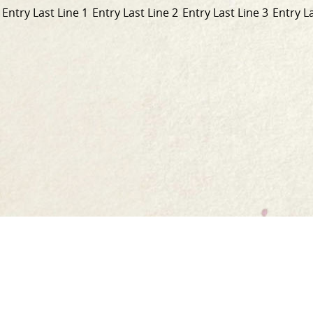
Entry Last Line 1
Entry Last Line 2
Entry Last Line 3
Entry La
Link
to
Home
homepage.
Our Story
Our Range