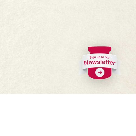
FAQs
Where to buy
Work with us