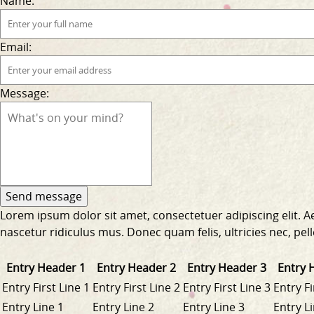
Name:
Email:
Message:
Lorem ipsum dolor sit amet, consectetuer adipiscing elit.
nascetur ridiculus mus. Donec quam felis, ultricies nec, pe
Entry Header 1
Entry Header 2
Entry Header 3
Entry 
Entry First Line 1
Entry First Line 2
Entry First Line 3
Entry Fi
Entry Line 1
Entry Line 2
Entry Line 3
Entry L