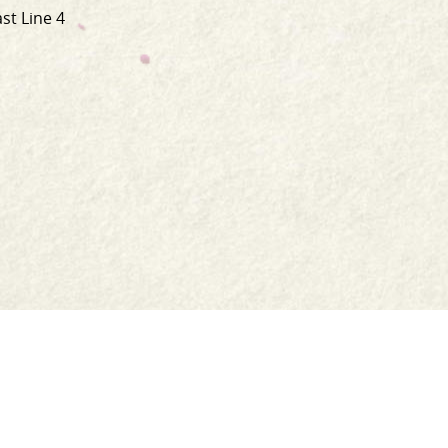
st Line 4
Shop
Jar Crafts
Contact us
Delivery & Returns
Recipes
Food Services