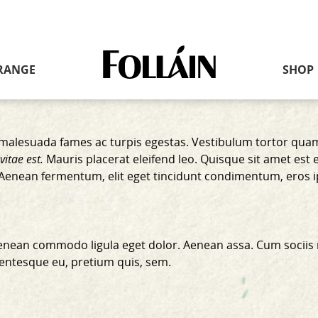
Link
RANGE
SHOP
to
homepage
malesuada fames ac turpis egestas. Vestibulum tortor quam, 
vitae est.
Mauris placerat eleifend leo. Quisque sit amet est 
i. Aenean fermentum, elit eget tincidunt condimentum, eros 
 Aenean commodo ligula eget dolor. Aenean assa. Cum sociis
llentesque eu, pretium quis, sem.