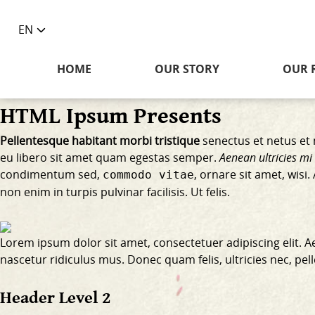
EN
Toggle
language
HOME
OUR STORY
OUR 
selector
HTML Ipsum Presents
Pellentesque habitant morbi tristique
senectus et netus et 
eu libero sit amet quam egestas semper.
Aenean ultricies mi 
condimentum sed,
, ornare sit amet, wis
commodo vitae
non enim
in turpis pulvinar facilisis. Ut felis.
Lorem ipsum dolor sit amet, consectetuer adipiscing elit.
nascetur ridiculus mus. Donec quam felis, ultricies nec, pe
Header Level 2