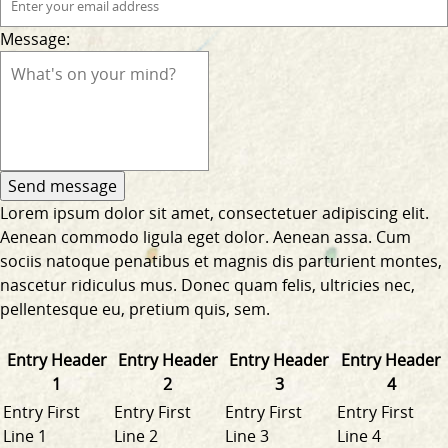
Message:
Lorem ipsum dolor sit amet, consectetuer adipiscing elit.
Aenean commodo ligula eget dolor. Aenean assa. Cum
sociis natoque penatibus et magnis dis parturient montes,
nascetur ridiculus mus. Donec quam felis, ultricies nec,
pellentesque eu, pretium quis, sem.
Entry Header
Entry Header
Entry Header
Entry Header
1
2
3
4
Entry First
Entry First
Entry First
Entry First
Line 1
Line 2
Line 3
Line 4