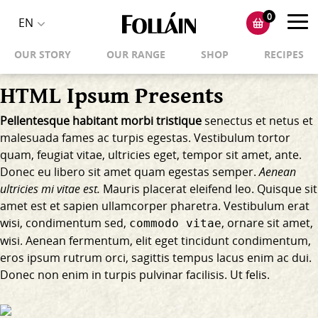
0
Toggl
EN
Toggle
navig
OUR STORY
OUR RANGE
SHOP
RECIPES
language
selector
HTML Ipsum Presents
Pellentesque habitant morbi tristique
senectus et netus et
malesuada fames ac turpis egestas. Vestibulum tortor
quam, feugiat vitae, ultricies eget, tempor sit amet, ante.
Donec eu libero sit amet quam egestas semper.
Aenean
ultricies mi vitae est.
Mauris placerat eleifend leo. Quisque sit
amet est et sapien ullamcorper pharetra. Vestibulum erat
wisi, condimentum sed,
, ornare sit amet,
commodo vitae
wisi. Aenean fermentum, elit eget tincidunt condimentum,
eros ipsum rutrum orci, sagittis tempus lacus enim ac dui.
Donec non enim
in turpis pulvinar facilisis. Ut felis.