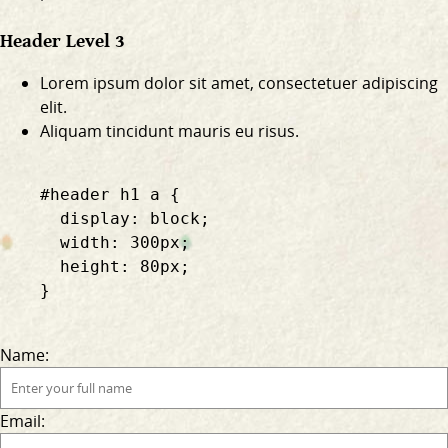
Header Level 3
Lorem ipsum dolor sit amet, consectetuer adipiscing
elit.
Aliquam tincidunt mauris eu risus.
    #header h1 a {

      display: block;

      width: 300px;

      height: 80px;

    }

Name:
Email: