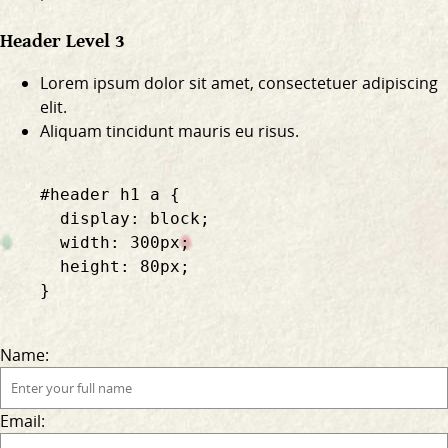
Header Level 3
Lorem ipsum dolor sit amet, consectetuer adipiscing
elit.
Aliquam tincidunt mauris eu risus.
    #header h1 a {

      display: block;

      width: 300px;

      height: 80px;

    }

Name:
Email: