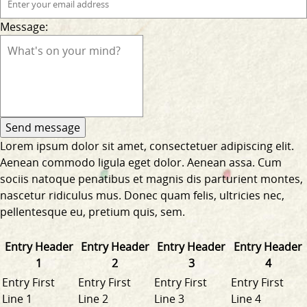
Message:
Lorem ipsum dolor sit amet, consectetuer adipiscing elit.
Aenean commodo ligula eget dolor. Aenean assa. Cum
sociis natoque penatibus et magnis dis parturient montes,
nascetur ridiculus mus. Donec quam felis, ultricies nec,
pellentesque eu, pretium quis, sem.
Entry Header
Entry Header
Entry Header
Entry Header
1
2
3
4
Entry First
Entry First
Entry First
Entry First
Line 1
Line 2
Line 3
Line 4