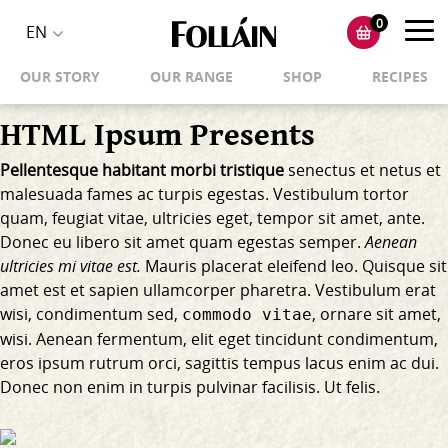
0
Toggl
EN
Toggle
navig
OUR STORY
OUR RANGE
SHOP
RECIPES
language
selector
HTML Ipsum Presents
Pellentesque habitant morbi tristique
senectus et netus et
malesuada fames ac turpis egestas. Vestibulum tortor
quam, feugiat vitae, ultricies eget, tempor sit amet, ante.
Donec eu libero sit amet quam egestas semper.
Aenean
ultricies mi vitae est.
Mauris placerat eleifend leo. Quisque sit
amet est et sapien ullamcorper pharetra. Vestibulum erat
wisi, condimentum sed,
, ornare sit amet,
commodo vitae
wisi. Aenean fermentum, elit eget tincidunt condimentum,
eros ipsum rutrum orci, sagittis tempus lacus enim ac dui.
Donec non enim
in turpis pulvinar facilisis. Ut felis.