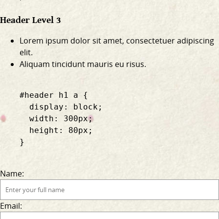
Header Level 3
Lorem ipsum dolor sit amet, consectetuer adipiscing
elit.
Aliquam tincidunt mauris eu risus.
    #header h1 a {

      display: block;

      width: 300px;

      height: 80px;

    }

Name:
Email: