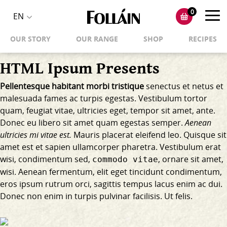
0
Toggl
EN
Toggle
navig
OUR STORY
OUR RANGE
SHOP
RECIPES
language
selector
HTML Ipsum Presents
Pellentesque habitant morbi tristique
senectus et netus et
malesuada fames ac turpis egestas. Vestibulum tortor
quam, feugiat vitae, ultricies eget, tempor sit amet, ante.
Donec eu libero sit amet quam egestas semper.
Aenean
ultricies mi vitae est.
Mauris placerat eleifend leo. Quisque sit
amet est et sapien ullamcorper pharetra. Vestibulum erat
wisi, condimentum sed,
, ornare sit amet,
commodo vitae
wisi. Aenean fermentum, elit eget tincidunt condimentum,
eros ipsum rutrum orci, sagittis tempus lacus enim ac dui.
Donec non enim
in turpis pulvinar facilisis. Ut felis.