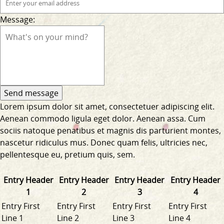
Message:
Lorem ipsum dolor sit amet, consectetuer adipiscing elit.
Aenean commodo ligula eget dolor. Aenean assa. Cum
sociis natoque penatibus et magnis dis parturient montes,
nascetur ridiculus mus. Donec quam felis, ultricies nec,
pellentesque eu, pretium quis, sem.
Entry Header
Entry Header
Entry Header
Entry Header
1
2
3
4
Entry First
Entry First
Entry First
Entry First
Line 1
Line 2
Line 3
Line 4