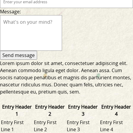
Message:
Lorem ipsum dolor sit amet, consectetuer adipiscing elit.
Aenean commodo ligula eget dolor. Aenean assa. Cum
sociis natoque penatibus et magnis dis parturient montes,
nascetur ridiculus mus. Donec quam felis, ultricies nec,
pellentesque eu, pretium quis, sem.
Entry Header
Entry Header
Entry Header
Entry Header
1
2
3
4
Entry First
Entry First
Entry First
Entry First
Line 1
Line 2
Line 3
Line 4