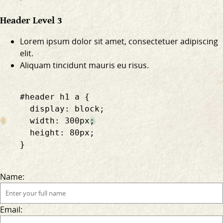
Header Level 3
Lorem ipsum dolor sit amet, consectetuer adipiscing
elit.
Aliquam tincidunt mauris eu risus.
    #header h1 a {

      display: block;

      width: 300px;

      height: 80px;

    }

Name:
Email: