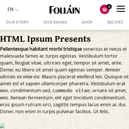
0
Toggl
EN
Toggle
navig
OUR STORY
OUR RANGE
SHOP
RECIPES
language
selector
HTML Ipsum Presents
Pellentesque habitant morbi tristique
senectus et netus et
malesuada fames ac turpis egestas. Vestibulum tortor
quam, feugiat vitae, ultricies eget, tempor sit amet, ante.
Donec eu libero sit amet quam egestas semper.
Aenean
ultricies mi vitae est.
Mauris placerat eleifend leo. Quisque sit
amet est et sapien ullamcorper pharetra. Vestibulum erat
wisi, condimentum sed,
, ornare sit amet,
commodo vitae
wisi. Aenean fermentum, elit eget tincidunt condimentum,
eros ipsum rutrum orci, sagittis tempus lacus enim ac dui.
Donec non enim
in turpis pulvinar facilisis. Ut felis.