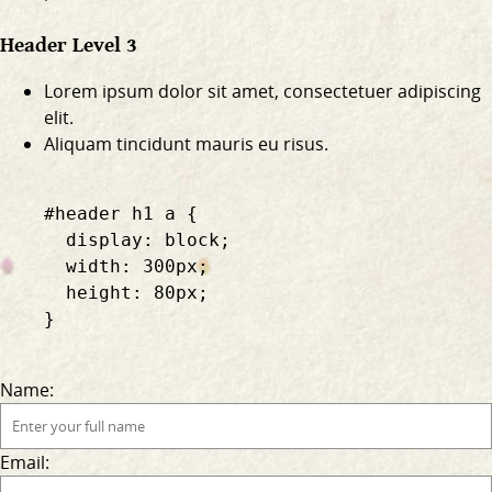
Header Level 3
Lorem ipsum dolor sit amet, consectetuer adipiscing
elit.
Aliquam tincidunt mauris eu risus.
    #header h1 a {

      display: block;

      width: 300px;

      height: 80px;

    }

Name:
Email: