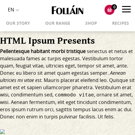
0
Toggl
EN
Toggle
navig
OUR STORY
OUR RANGE
SHOP
RECIPES
language
selector
HTML Ipsum Presents
Pellentesque habitant morbi tristique
senectus et netus et
malesuada fames ac turpis egestas. Vestibulum tortor
quam, feugiat vitae, ultricies eget, tempor sit amet, ante.
Donec eu libero sit amet quam egestas semper.
Aenean
ultricies mi vitae est.
Mauris placerat eleifend leo. Quisque sit
amet est et sapien ullamcorper pharetra. Vestibulum erat
wisi, condimentum sed,
, ornare sit amet,
commodo vitae
wisi. Aenean fermentum, elit eget tincidunt condimentum,
eros ipsum rutrum orci, sagittis tempus lacus enim ac dui.
Donec non enim
in turpis pulvinar facilisis. Ut felis.