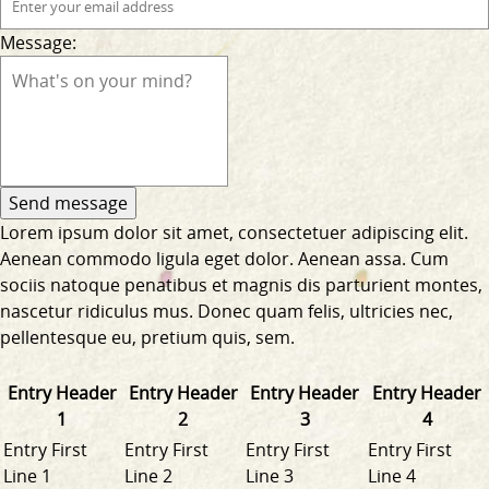
Message:
Lorem ipsum dolor sit amet, consectetuer adipiscing elit.
Aenean commodo ligula eget dolor. Aenean assa. Cum
sociis natoque penatibus et magnis dis parturient montes,
nascetur ridiculus mus. Donec quam felis, ultricies nec,
pellentesque eu, pretium quis, sem.
Entry Header
Entry Header
Entry Header
Entry Header
1
2
3
4
Entry First
Entry First
Entry First
Entry First
Line 1
Line 2
Line 3
Line 4