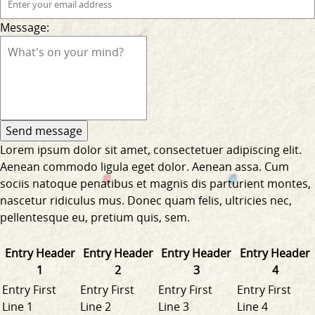
Message:
Lorem ipsum dolor sit amet, consectetuer adipiscing elit.
Aenean commodo ligula eget dolor. Aenean assa. Cum
sociis natoque penatibus et magnis dis parturient montes,
nascetur ridiculus mus. Donec quam felis, ultricies nec,
pellentesque eu, pretium quis, sem.
Entry Header
Entry Header
Entry Header
Entry Header
1
2
3
4
Entry First
Entry First
Entry First
Entry First
Line 1
Line 2
Line 3
Line 4