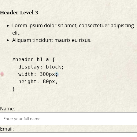
Header Level 3
Lorem ipsum dolor sit amet, consectetuer adipiscing
elit.
Aliquam tincidunt mauris eu risus.
    #header h1 a {

      display: block;

      width: 300px;

      height: 80px;

    }

Name:
Email: