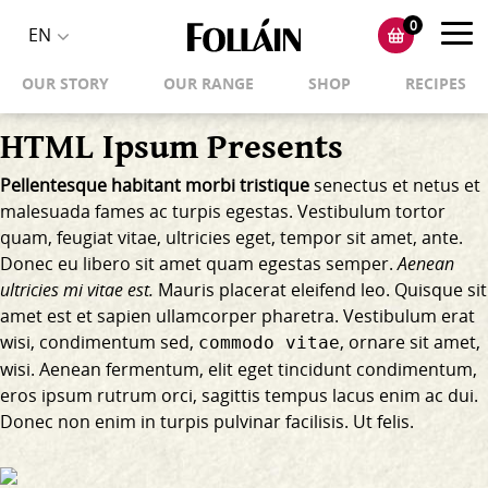
0
Toggl
EN
Toggle
navig
OUR STORY
OUR RANGE
SHOP
RECIPES
language
selector
HTML Ipsum Presents
Pellentesque habitant morbi tristique
senectus et netus et
malesuada fames ac turpis egestas. Vestibulum tortor
quam, feugiat vitae, ultricies eget, tempor sit amet, ante.
Donec eu libero sit amet quam egestas semper.
Aenean
ultricies mi vitae est.
Mauris placerat eleifend leo. Quisque sit
amet est et sapien ullamcorper pharetra. Vestibulum erat
wisi, condimentum sed,
, ornare sit amet,
commodo vitae
wisi. Aenean fermentum, elit eget tincidunt condimentum,
eros ipsum rutrum orci, sagittis tempus lacus enim ac dui.
Donec non enim
in turpis pulvinar facilisis. Ut felis.