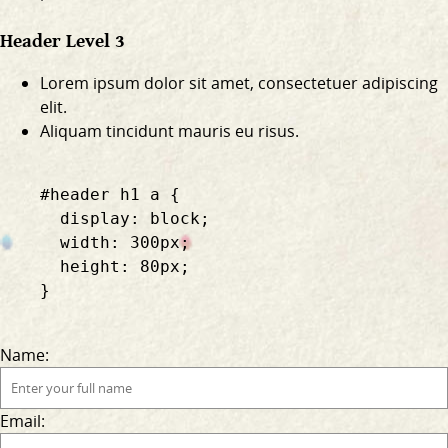
Header Level 3
Lorem ipsum dolor sit amet, consectetuer adipiscing
elit.
Aliquam tincidunt mauris eu risus.
    #header h1 a {

      display: block;

      width: 300px;

      height: 80px;

    }

Name:
Email: