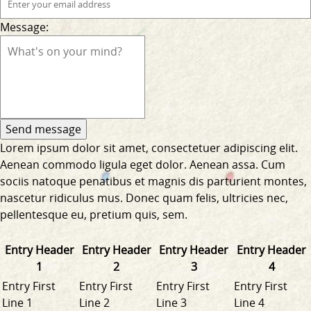
Message:
Lorem ipsum dolor sit amet, consectetuer adipiscing elit.
Aenean commodo ligula eget dolor. Aenean assa. Cum
sociis natoque penatibus et magnis dis parturient montes,
nascetur ridiculus mus. Donec quam felis, ultricies nec,
pellentesque eu, pretium quis, sem.
Entry Header
Entry Header
Entry Header
Entry Header
1
2
3
4
Entry First
Entry First
Entry First
Entry First
Line 1
Line 2
Line 3
Line 4