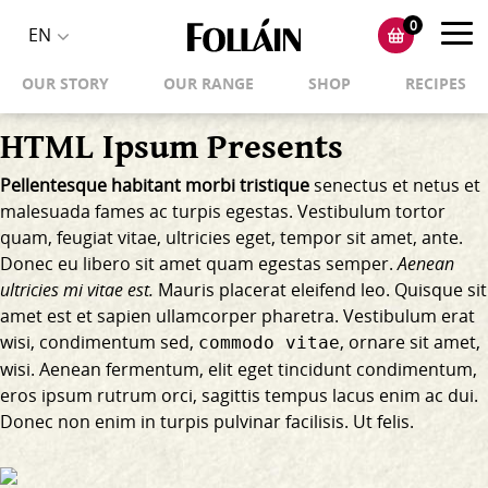
0
Toggl
EN
Toggle
navig
OUR STORY
OUR RANGE
SHOP
RECIPES
language
selector
HTML Ipsum Presents
Pellentesque habitant morbi tristique
senectus et netus et
malesuada fames ac turpis egestas. Vestibulum tortor
quam, feugiat vitae, ultricies eget, tempor sit amet, ante.
Donec eu libero sit amet quam egestas semper.
Aenean
ultricies mi vitae est.
Mauris placerat eleifend leo. Quisque sit
amet est et sapien ullamcorper pharetra. Vestibulum erat
wisi, condimentum sed,
, ornare sit amet,
commodo vitae
wisi. Aenean fermentum, elit eget tincidunt condimentum,
eros ipsum rutrum orci, sagittis tempus lacus enim ac dui.
Donec non enim
in turpis pulvinar facilisis. Ut felis.