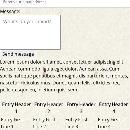
Message:
Lorem ipsum dolor sit amet, consectetuer adipiscing elit.
Aenean commodo ligula eget dolor. Aenean assa. Cum
sociis natoque penatibus et magnis dis parturient montes,
nascetur ridiculus mus. Donec quam felis, ultricies nec,
pellentesque eu, pretium quis, sem.
Entry Header
Entry Header
Entry Header
Entry Header
1
2
3
4
Entry First
Entry First
Entry First
Entry First
Line 1
Line 2
Line 3
Line 4