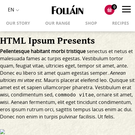
0
Toggl
EN
Toggle
navig
OUR STORY
OUR RANGE
SHOP
RECIPES
language
selector
HTML Ipsum Presents
Pellentesque habitant morbi tristique
senectus et netus et
malesuada fames ac turpis egestas. Vestibulum tortor
quam, feugiat vitae, ultricies eget, tempor sit amet, ante.
Donec eu libero sit amet quam egestas semper.
Aenean
ultricies mi vitae est.
Mauris placerat eleifend leo. Quisque sit
amet est et sapien ullamcorper pharetra. Vestibulum erat
wisi, condimentum sed,
, ornare sit amet,
commodo vitae
wisi. Aenean fermentum, elit eget tincidunt condimentum,
eros ipsum rutrum orci, sagittis tempus lacus enim ac dui.
Donec non enim
in turpis pulvinar facilisis. Ut felis.