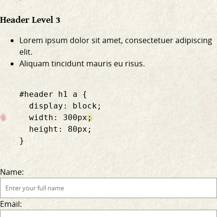
Header Level 3
Lorem ipsum dolor sit amet, consectetuer adipiscing
elit.
Aliquam tincidunt mauris eu risus.
    #header h1 a {

      display: block;

      width: 300px;

      height: 80px;

    }

Name:
Email: