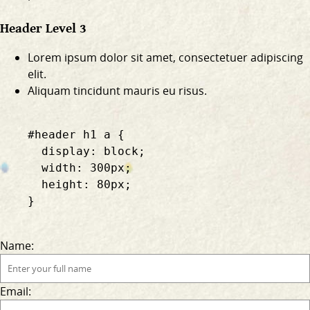
Header Level 3
Lorem ipsum dolor sit amet, consectetuer adipiscing
elit.
Aliquam tincidunt mauris eu risus.
    #header h1 a {

      display: block;

      width: 300px;

      height: 80px;

    }

Name:
Email: