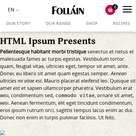
0
Toggl
EN
Toggle
navig
OUR STORY
OUR RANGE
SHOP
RECIPES
language
selector
HTML Ipsum Presents
Pellentesque habitant morbi tristique
senectus et netus et
malesuada fames ac turpis egestas. Vestibulum tortor
quam, feugiat vitae, ultricies eget, tempor sit amet, ante.
Donec eu libero sit amet quam egestas semper.
Aenean
ultricies mi vitae est.
Mauris placerat eleifend leo. Quisque sit
amet est et sapien ullamcorper pharetra. Vestibulum erat
wisi, condimentum sed,
, ornare sit amet,
commodo vitae
wisi. Aenean fermentum, elit eget tincidunt condimentum,
eros ipsum rutrum orci, sagittis tempus lacus enim ac dui.
Donec non enim
in turpis pulvinar facilisis. Ut felis.