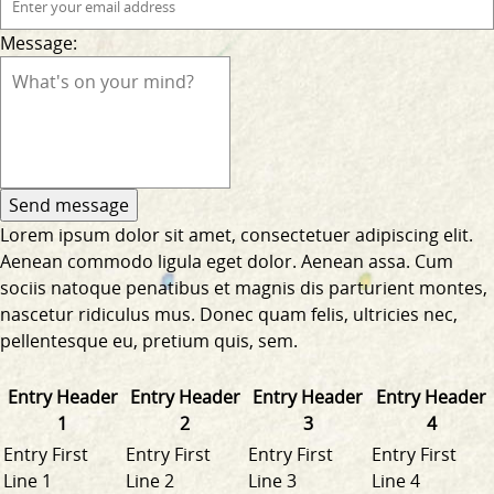
Message:
Lorem ipsum dolor sit amet, consectetuer adipiscing elit.
Aenean commodo ligula eget dolor. Aenean assa. Cum
sociis natoque penatibus et magnis dis parturient montes,
nascetur ridiculus mus. Donec quam felis, ultricies nec,
pellentesque eu, pretium quis, sem.
Entry Header
Entry Header
Entry Header
Entry Header
1
2
3
4
Entry First
Entry First
Entry First
Entry First
Line 1
Line 2
Line 3
Line 4