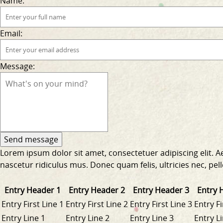
Name:
Email:
Message:
Lorem ipsum dolor sit amet, consectetuer adipiscing elit.
nascetur ridiculus mus. Donec quam felis, ultricies nec, pe
Entry Header 1
Entry Header 2
Entry Header 3
Entry 
Entry First Line 1
Entry First Line 2
Entry First Line 3
Entry Fi
Entry Line 1
Entry Line 2
Entry Line 3
Entry L