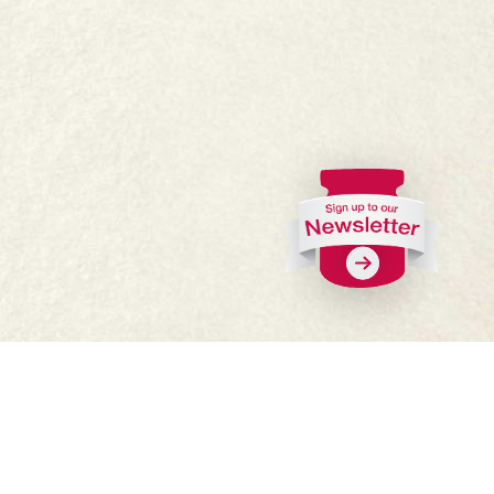
FAQs
Where to buy
Work with us