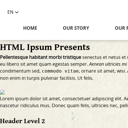
EN
Toggle
language
HOME
OUR STORY
OUR 
selector
HTML Ipsum Presents
Pellentesque habitant morbi tristique
senectus et netus et 
eu libero sit amet quam egestas semper.
Aenean ultricies mi 
condimentum sed,
, ornare sit amet, wis
commodo vitae
non enim
in turpis pulvinar facilisis. Ut felis.
Lorem ipsum dolor sit amet, consectetuer adipiscing elit.
nascetur ridiculus mus. Donec quam felis, ultricies nec, pe
Header Level 2