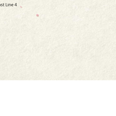
st Line 4
Shop
Jar Crafts
Contact us
Delivery & Returns
Recipes
Food Services