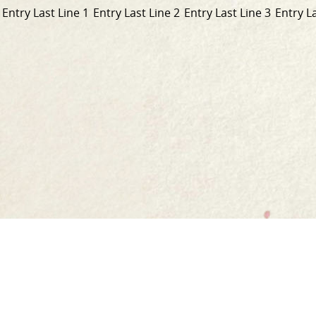
Entry Last Line 1
Entry Last Line 2
Entry Last Line 3
Entry La
Link
to
Home
homepage.
Our Story
Our Range