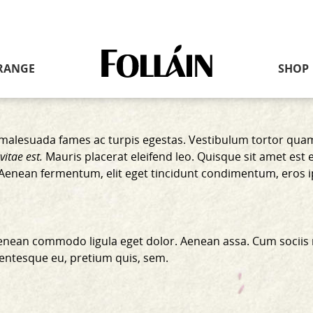
Link
RANGE
SHOP
to
homepage
malesuada fames ac turpis egestas. Vestibulum tortor quam, 
vitae est.
Mauris placerat eleifend leo. Quisque sit amet est 
i. Aenean fermentum, elit eget tincidunt condimentum, eros 
 Aenean commodo ligula eget dolor. Aenean assa. Cum sociis
llentesque eu, pretium quis, sem.