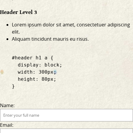
Header Level 3
Lorem ipsum dolor sit amet, consectetuer adipiscing
elit.
Aliquam tincidunt mauris eu risus.
    #header h1 a {

      display: block;

      width: 300px;

      height: 80px;

    }

Name:
Email: