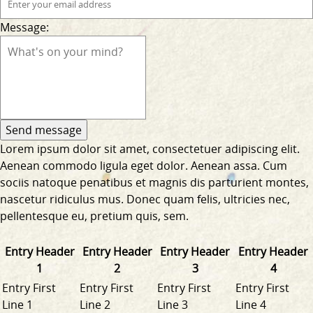
Message:
Lorem ipsum dolor sit amet, consectetuer adipiscing elit.
Aenean commodo ligula eget dolor. Aenean assa. Cum
sociis natoque penatibus et magnis dis parturient montes,
nascetur ridiculus mus. Donec quam felis, ultricies nec,
pellentesque eu, pretium quis, sem.
Entry Header
Entry Header
Entry Header
Entry Header
1
2
3
4
Entry First
Entry First
Entry First
Entry First
Line 1
Line 2
Line 3
Line 4