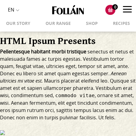
0
Toggl
EN
Toggle
navig
OUR STORY
OUR RANGE
SHOP
RECIPES
language
selector
HTML Ipsum Presents
Pellentesque habitant morbi tristique
senectus et netus et
malesuada fames ac turpis egestas. Vestibulum tortor
quam, feugiat vitae, ultricies eget, tempor sit amet, ante.
Donec eu libero sit amet quam egestas semper.
Aenean
ultricies mi vitae est.
Mauris placerat eleifend leo. Quisque sit
amet est et sapien ullamcorper pharetra. Vestibulum erat
wisi, condimentum sed,
, ornare sit amet,
commodo vitae
wisi. Aenean fermentum, elit eget tincidunt condimentum,
eros ipsum rutrum orci, sagittis tempus lacus enim ac dui.
Donec non enim
in turpis pulvinar facilisis. Ut felis.