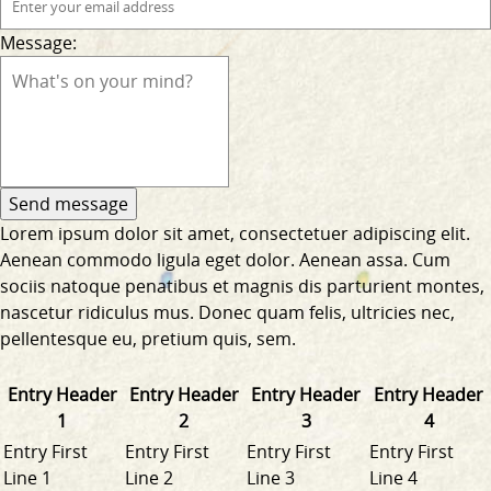
Message:
Lorem ipsum dolor sit amet, consectetuer adipiscing elit.
Aenean commodo ligula eget dolor. Aenean assa. Cum
sociis natoque penatibus et magnis dis parturient montes,
nascetur ridiculus mus. Donec quam felis, ultricies nec,
pellentesque eu, pretium quis, sem.
Entry Header
Entry Header
Entry Header
Entry Header
1
2
3
4
Entry First
Entry First
Entry First
Entry First
Line 1
Line 2
Line 3
Line 4