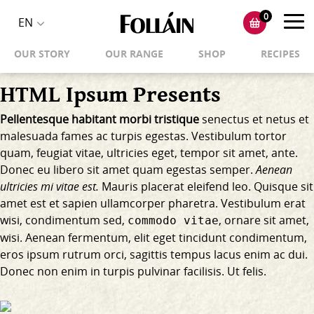
0
Toggl
EN
Toggle
navig
OUR STORY
OUR RANGE
SHOP
RECIPES
language
selector
HTML Ipsum Presents
Pellentesque habitant morbi tristique
senectus et netus et
malesuada fames ac turpis egestas. Vestibulum tortor
quam, feugiat vitae, ultricies eget, tempor sit amet, ante.
Donec eu libero sit amet quam egestas semper.
Aenean
ultricies mi vitae est.
Mauris placerat eleifend leo. Quisque sit
amet est et sapien ullamcorper pharetra. Vestibulum erat
wisi, condimentum sed,
, ornare sit amet,
commodo vitae
wisi. Aenean fermentum, elit eget tincidunt condimentum,
eros ipsum rutrum orci, sagittis tempus lacus enim ac dui.
Donec non enim
in turpis pulvinar facilisis. Ut felis.