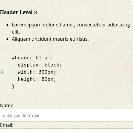
Header Level 3
Lorem ipsum dolor sit amet, consectetuer adipiscing
elit.
Aliquam tincidunt mauris eu risus.
    #header h1 a {

      display: block;

      width: 300px;

      height: 80px;

    }

Name:
Email: