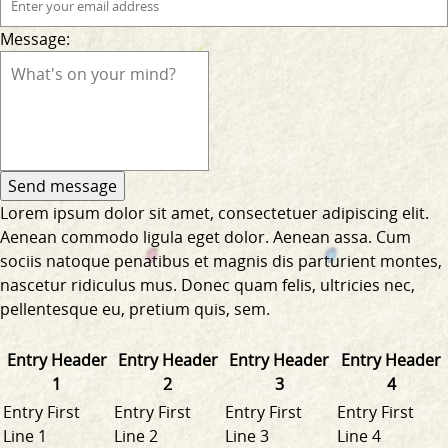
Message:
Lorem ipsum dolor sit amet, consectetuer adipiscing elit.
Aenean commodo ligula eget dolor. Aenean assa. Cum
sociis natoque penatibus et magnis dis parturient montes,
nascetur ridiculus mus. Donec quam felis, ultricies nec,
pellentesque eu, pretium quis, sem.
Entry Header
Entry Header
Entry Header
Entry Header
1
2
3
4
Entry First
Entry First
Entry First
Entry First
Line 1
Line 2
Line 3
Line 4