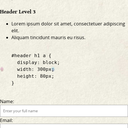
Header Level 3
Lorem ipsum dolor sit amet, consectetuer adipiscing
elit.
Aliquam tincidunt mauris eu risus.
    #header h1 a {

      display: block;

      width: 300px;

      height: 80px;

    }

Name:
Email: