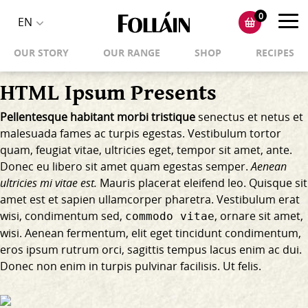
0
Toggl
EN
Toggle
navig
OUR STORY
OUR RANGE
SHOP
RECIPES
language
selector
HTML Ipsum Presents
Pellentesque habitant morbi tristique
senectus et netus et
malesuada fames ac turpis egestas. Vestibulum tortor
quam, feugiat vitae, ultricies eget, tempor sit amet, ante.
Donec eu libero sit amet quam egestas semper.
Aenean
ultricies mi vitae est.
Mauris placerat eleifend leo. Quisque sit
amet est et sapien ullamcorper pharetra. Vestibulum erat
wisi, condimentum sed,
, ornare sit amet,
commodo vitae
wisi. Aenean fermentum, elit eget tincidunt condimentum,
eros ipsum rutrum orci, sagittis tempus lacus enim ac dui.
Donec non enim
in turpis pulvinar facilisis. Ut felis.