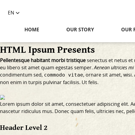
EN
Toggle
language
HOME
OUR STORY
OUR 
selector
HTML Ipsum Presents
Pellentesque habitant morbi tristique
senectus et netus et 
eu libero sit amet quam egestas semper.
Aenean ultricies mi 
condimentum sed,
, ornare sit amet, wis
commodo vitae
non enim
in turpis pulvinar facilisis. Ut felis.
Lorem ipsum dolor sit amet, consectetuer adipiscing elit.
nascetur ridiculus mus. Donec quam felis, ultricies nec, pe
Header Level 2