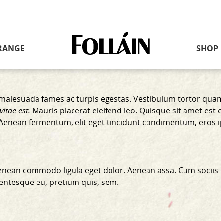
Link
RANGE
SHOP
to
homepage
malesuada fames ac turpis egestas. Vestibulum tortor quam, 
vitae est.
Mauris placerat eleifend leo. Quisque sit amet est 
i. Aenean fermentum, elit eget tincidunt condimentum, eros 
 Aenean commodo ligula eget dolor. Aenean assa. Cum sociis
llentesque eu, pretium quis, sem.