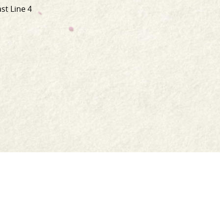
st Line 4
Shop
Jar Crafts
Contact us
Delivery & Returns
Recipes
Food Services