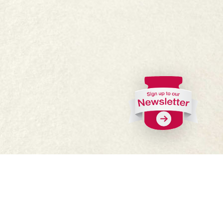
FAQs
Where to buy
Work with us