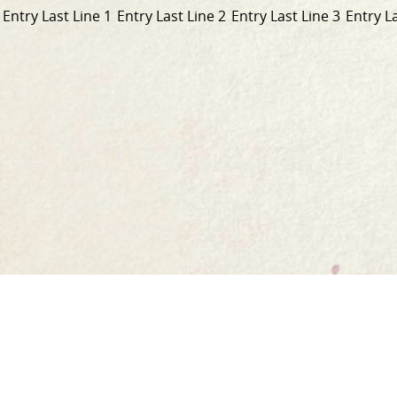
Entry Last Line 1
Entry Last Line 2
Entry Last Line 3
Entry La
Link
to
Home
homepage.
Our Story
Our Range