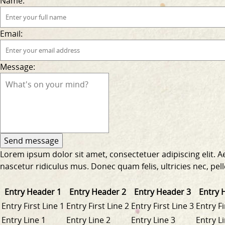
Name:
Email:
Message:
Lorem ipsum dolor sit amet, consectetuer adipiscing elit.
nascetur ridiculus mus. Donec quam felis, ultricies nec, pe
Entry Header 1
Entry Header 2
Entry Header 3
Entry 
Entry First Line 1
Entry First Line 2
Entry First Line 3
Entry Fi
Entry Line 1
Entry Line 2
Entry Line 3
Entry L