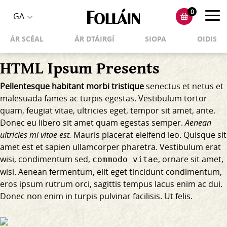
0
Toggl
GA
Toggle
navig
ÁR SCÉAL
ÁR DTÁIRGÍ
SIOPA
OIDIS
language
selector
HTML Ipsum Presents
Pellentesque habitant morbi tristique
senectus et netus et
malesuada fames ac turpis egestas. Vestibulum tortor
quam, feugiat vitae, ultricies eget, tempor sit amet, ante.
Donec eu libero sit amet quam egestas semper.
Aenean
ultricies mi vitae est.
Mauris placerat eleifend leo. Quisque sit
amet est et sapien ullamcorper pharetra. Vestibulum erat
wisi, condimentum sed,
, ornare sit amet,
commodo vitae
wisi. Aenean fermentum, elit eget tincidunt condimentum,
eros ipsum rutrum orci, sagittis tempus lacus enim ac dui.
Donec non enim
in turpis pulvinar facilisis. Ut felis.