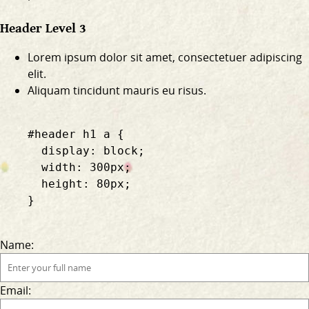
Header Level 3
Lorem ipsum dolor sit amet, consectetuer adipiscing
elit.
Aliquam tincidunt mauris eu risus.
    #header h1 a {

      display: block;

      width: 300px;

      height: 80px;

    }

Name:
Email: