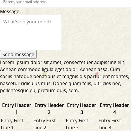
Message:
Lorem ipsum dolor sit amet, consectetuer adipiscing elit.
Aenean commodo ligula eget dolor. Aenean assa. Cum
sociis natoque penatibus et magnis dis parturient montes,
nascetur ridiculus mus. Donec quam felis, ultricies nec,
pellentesque eu, pretium quis, sem.
Entry Header
Entry Header
Entry Header
Entry Header
1
2
3
4
Entry First
Entry First
Entry First
Entry First
Line 1
Line 2
Line 3
Line 4