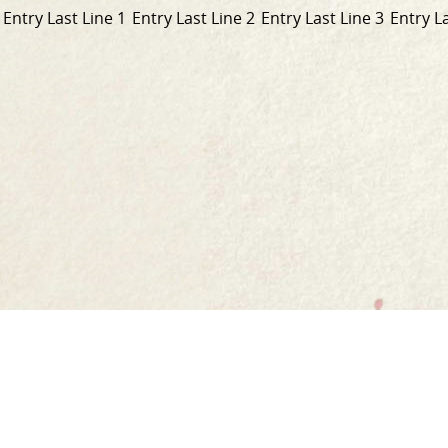
Entry Last Line 1
Entry Last Line 2
Entry Last Line 3
Entry La
Nasc
go
Baile
dtí
Ár scéal
an
Ár dtáirgí
leathanach