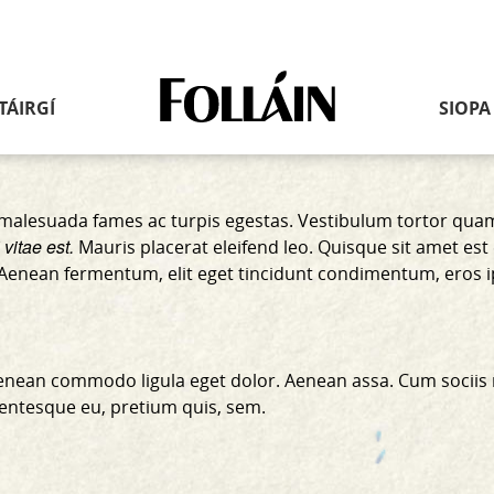
Nasc
TÁIRGÍ
SIOPA
go
dtí
an
leathanach
baile
malesuada fames ac turpis egestas. Vestibulum tortor quam, 
vitae est.
Mauris placerat eleifend leo. Quisque sit amet est
i. Aenean fermentum, elit eget tincidunt condimentum, eros 
 Aenean commodo ligula eget dolor. Aenean assa. Cum sociis
llentesque eu, pretium quis, sem.