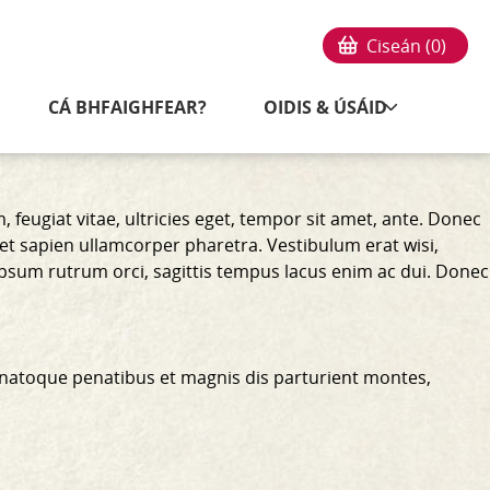
Ciseán (
0
)
CÁ BHFAIGHFEAR?
OIDIS & ÚSÁID
feugiat vitae, ultricies eget, tempor sit amet, ante. Donec
 et sapien ullamcorper pharetra. Vestibulum erat wisi,
ipsum rutrum orci, sagittis tempus lacus enim ac dui.
Donec
 natoque penatibus et magnis dis parturient montes,