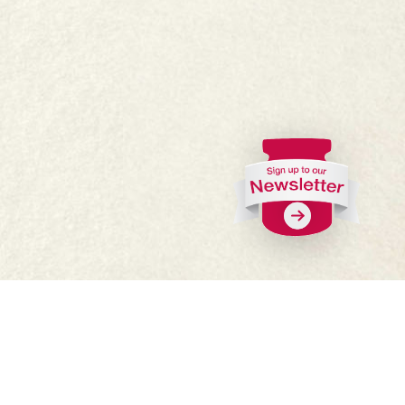
Ceisteanna Coitianta
Cá bhfaighfear?
Oibrigh linn