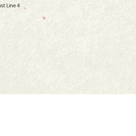
st Line 4
Siopa
Athúsáid
Comhfhreagras Linn
Post & Aisíoc
Oidis
Serbhísí bia