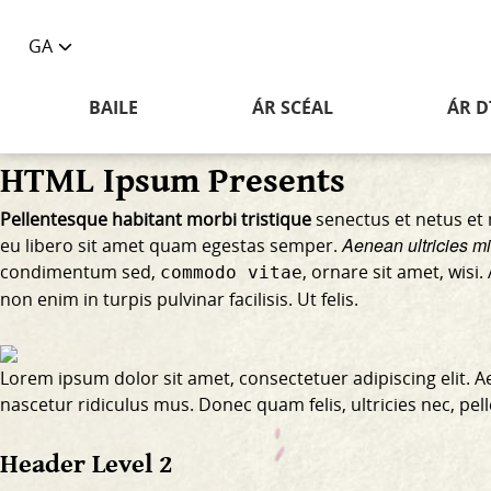
GA
Toggle
language
BAILE
ÁR SCÉAL
ÁR D
selector
HTML Ipsum Presents
Pellentesque habitant morbi tristique
senectus et netus et 
Aenean ultricies mi 
eu libero sit amet quam egestas semper.
condimentum sed,
, ornare sit amet, wis
commodo vitae
non enim
in turpis pulvinar facilisis. Ut felis.
Lorem ipsum dolor sit amet, consectetuer adipiscing elit.
nascetur ridiculus mus. Donec quam felis, ultricies nec, pe
Header Level 2