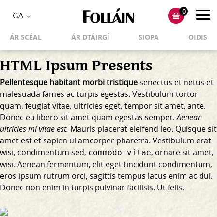
0
Toggl
GA
Toggle
navig
ÁR SCÉAL
ÁR DTÁIRGÍ
SIOPA
OIDIS
language
selector
HTML Ipsum Presents
Pellentesque habitant morbi tristique
senectus et netus et
malesuada fames ac turpis egestas. Vestibulum tortor
quam, feugiat vitae, ultricies eget, tempor sit amet, ante.
Donec eu libero sit amet quam egestas semper.
Aenean
ultricies mi vitae est.
Mauris placerat eleifend leo. Quisque sit
amet est et sapien ullamcorper pharetra. Vestibulum erat
wisi, condimentum sed,
, ornare sit amet,
commodo vitae
wisi. Aenean fermentum, elit eget tincidunt condimentum,
eros ipsum rutrum orci, sagittis tempus lacus enim ac dui.
Donec non enim
in turpis pulvinar facilisis. Ut felis.