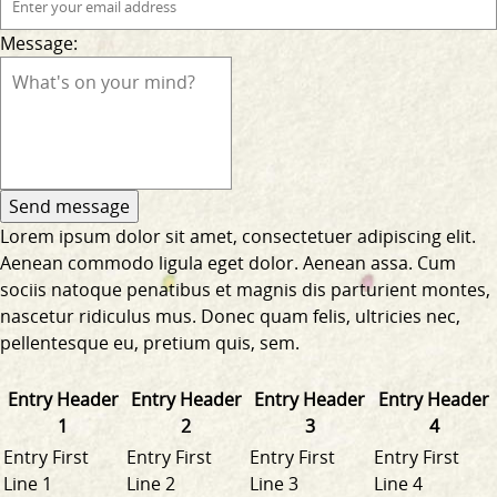
Message:
Lorem ipsum dolor sit amet, consectetuer adipiscing elit.
Aenean commodo ligula eget dolor. Aenean assa. Cum
sociis natoque penatibus et magnis dis parturient montes,
nascetur ridiculus mus. Donec quam felis, ultricies nec,
pellentesque eu, pretium quis, sem.
Entry Header
Entry Header
Entry Header
Entry Header
1
2
3
4
Entry First
Entry First
Entry First
Entry First
Line 1
Line 2
Line 3
Line 4