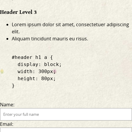
Header Level 3
Lorem ipsum dolor sit amet, consectetuer adipiscing
elit.
Aliquam tincidunt mauris eu risus.
    #header h1 a {

      display: block;

      width: 300px;

      height: 80px;

    }

Name:
Email: