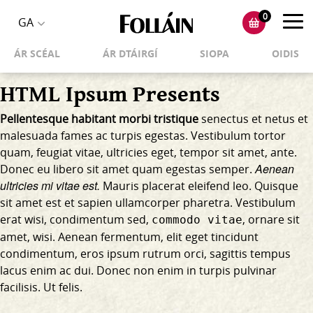
0
Toggl
GA
Toggle
navig
ÁR SCÉAL
ÁR DTÁIRGÍ
SIOPA
OIDIS
language
selector
HTML Ipsum Presents
Pellentesque habitant morbi tristique
senectus et netus et
malesuada fames ac turpis egestas. Vestibulum tortor
quam, feugiat vitae, ultricies eget, tempor sit amet, ante.
Aenean
Donec eu libero sit amet quam egestas semper.
ultricies mi vitae est.
Mauris placerat eleifend leo. Quisque
sit amet est et sapien ullamcorper pharetra. Vestibulum
erat wisi, condimentum sed,
, ornare sit
commodo vitae
amet, wisi. Aenean fermentum, elit eget tincidunt
condimentum, eros ipsum rutrum orci, sagittis tempus
lacus enim ac dui.
Donec non enim
in turpis pulvinar
facilisis. Ut felis.