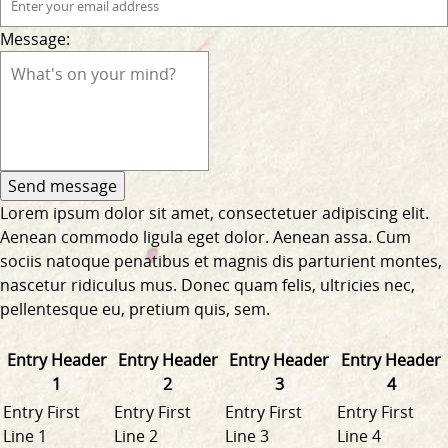
Message:
Lorem ipsum dolor sit amet, consectetuer adipiscing elit.
Aenean commodo ligula eget dolor. Aenean assa. Cum
sociis natoque penatibus et magnis dis parturient montes,
nascetur ridiculus mus. Donec quam felis, ultricies nec,
pellentesque eu, pretium quis, sem.
Entry Header
Entry Header
Entry Header
Entry Header
1
2
3
4
Entry First
Entry First
Entry First
Entry First
Line 1
Line 2
Line 3
Line 4