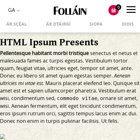
0
Toggl
GA
Toggle
navig
ÁR SCÉAL
ÁR DTÁIRGÍ
SIOPA
OIDIS
language
selector
HTML Ipsum Presents
Pellentesque habitant morbi tristique
senectus et netus et
malesuada fames ac turpis egestas. Vestibulum tortor
quam, feugiat vitae, ultricies eget, tempor sit amet, ante.
Donec eu libero sit amet quam egestas semper.
Aenean
ultricies mi vitae est.
Mauris placerat eleifend leo. Quisque sit
amet est et sapien ullamcorper pharetra. Vestibulum erat
wisi, condimentum sed,
, ornare sit amet,
commodo vitae
wisi. Aenean fermentum, elit eget tincidunt condimentum,
eros ipsum rutrum orci, sagittis tempus lacus enim ac dui.
Donec non enim
in turpis pulvinar facilisis. Ut felis.