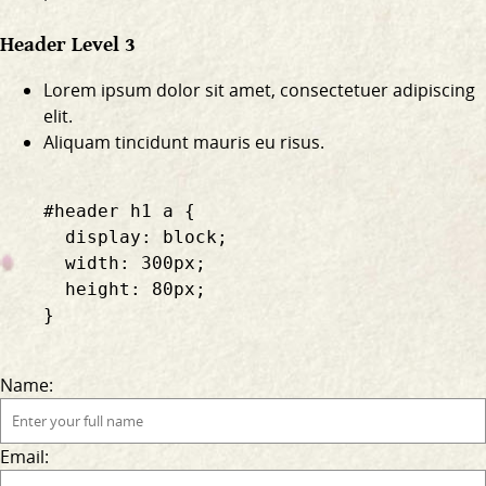
Header Level 3
Lorem ipsum dolor sit amet, consectetuer adipiscing
elit.
Aliquam tincidunt mauris eu risus.
    #header h1 a {

      display: block;

      width: 300px;

      height: 80px;

    }

Name:
Email: