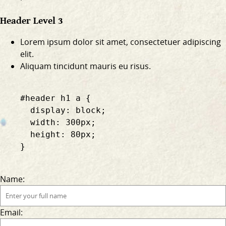
Header Level 3
Lorem ipsum dolor sit amet, consectetuer adipiscing
elit.
Aliquam tincidunt mauris eu risus.
    #header h1 a {

      display: block;

      width: 300px;

      height: 80px;

    }

Name:
Email: