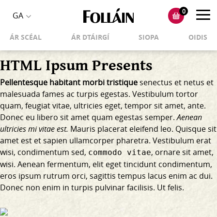
0
Toggl
GA
Toggle
navig
ÁR SCÉAL
ÁR DTÁIRGÍ
SIOPA
OIDIS
language
selector
HTML Ipsum Presents
Pellentesque habitant morbi tristique
senectus et netus et
malesuada fames ac turpis egestas. Vestibulum tortor
quam, feugiat vitae, ultricies eget, tempor sit amet, ante.
Donec eu libero sit amet quam egestas semper.
Aenean
ultricies mi vitae est.
Mauris placerat eleifend leo. Quisque sit
amet est et sapien ullamcorper pharetra. Vestibulum erat
wisi, condimentum sed,
, ornare sit amet,
commodo vitae
wisi. Aenean fermentum, elit eget tincidunt condimentum,
eros ipsum rutrum orci, sagittis tempus lacus enim ac dui.
Donec non enim
in turpis pulvinar facilisis. Ut felis.