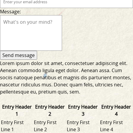
Message:
Lorem ipsum dolor sit amet, consectetuer adipiscing elit.
Aenean commodo ligula eget dolor. Aenean assa. Cum
sociis natoque penatibus et magnis dis parturient montes,
nascetur ridiculus mus. Donec quam felis, ultricies nec,
pellentesque eu, pretium quis, sem.
Entry Header
Entry Header
Entry Header
Entry Header
1
2
3
4
Entry First
Entry First
Entry First
Entry First
Line 1
Line 2
Line 3
Line 4