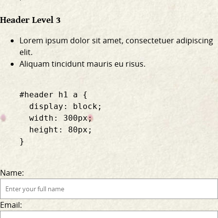
Header Level 3
Lorem ipsum dolor sit amet, consectetuer adipiscing
elit.
Aliquam tincidunt mauris eu risus.
    #header h1 a {

      display: block;

      width: 300px;

      height: 80px;

    }

Name:
Email: