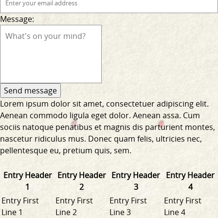
Message:
Lorem ipsum dolor sit amet, consectetuer adipiscing elit.
Aenean commodo ligula eget dolor. Aenean assa. Cum
sociis natoque penatibus et magnis dis parturient montes,
nascetur ridiculus mus. Donec quam felis, ultricies nec,
pellentesque eu, pretium quis, sem.
Entry Header
Entry Header
Entry Header
Entry Header
1
2
3
4
Entry First
Entry First
Entry First
Entry First
Line 1
Line 2
Line 3
Line 4