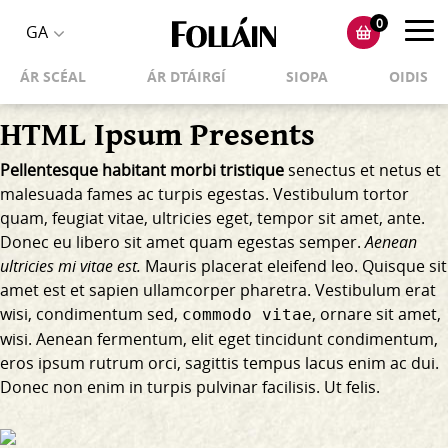
0
Toggl
GA
Toggle
navig
ÁR SCÉAL
ÁR DTÁIRGÍ
SIOPA
OIDIS
language
selector
HTML Ipsum Presents
Pellentesque habitant morbi tristique
senectus et netus et
malesuada fames ac turpis egestas. Vestibulum tortor
quam, feugiat vitae, ultricies eget, tempor sit amet, ante.
Donec eu libero sit amet quam egestas semper.
Aenean
ultricies mi vitae est.
Mauris placerat eleifend leo. Quisque sit
amet est et sapien ullamcorper pharetra. Vestibulum erat
wisi, condimentum sed,
, ornare sit amet,
commodo vitae
wisi. Aenean fermentum, elit eget tincidunt condimentum,
eros ipsum rutrum orci, sagittis tempus lacus enim ac dui.
Donec non enim
in turpis pulvinar facilisis. Ut felis.