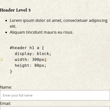
Header Level 3
Lorem ipsum dolor sit amet, consectetuer adipiscing
elit.
Aliquam tincidunt mauris eu risus.
    #header h1 a {

      display: block;

      width: 300px;

      height: 80px;

    }

Name:
Email: