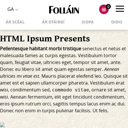
0
Toggl
GA
Toggle
navig
ÁR SCÉAL
ÁR DTÁIRGÍ
SIOPA
OIDIS
language
selector
HTML Ipsum Presents
Pellentesque habitant morbi tristique
senectus et netus et
malesuada fames ac turpis egestas. Vestibulum tortor
quam, feugiat vitae, ultricies eget, tempor sit amet, ante.
Donec eu libero sit amet quam egestas semper.
Aenean
ultricies mi vitae est.
Mauris placerat eleifend leo. Quisque sit
amet est et sapien ullamcorper pharetra. Vestibulum erat
wisi, condimentum sed,
, ornare sit amet,
commodo vitae
wisi. Aenean fermentum, elit eget tincidunt condimentum,
eros ipsum rutrum orci, sagittis tempus lacus enim ac dui.
Donec non enim
in turpis pulvinar facilisis. Ut felis.