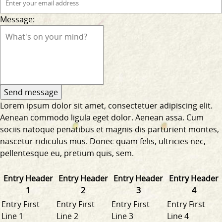
Message:
Lorem ipsum dolor sit amet, consectetuer adipiscing elit.
Aenean commodo ligula eget dolor. Aenean assa. Cum
sociis natoque penatibus et magnis dis parturient montes,
nascetur ridiculus mus. Donec quam felis, ultricies nec,
pellentesque eu, pretium quis, sem.
Entry Header
Entry Header
Entry Header
Entry Header
1
2
3
4
Entry First
Entry First
Entry First
Entry First
Line 1
Line 2
Line 3
Line 4