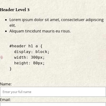
Header Level 3
Lorem ipsum dolor sit amet, consectetuer adipiscing
elit.
Aliquam tincidunt mauris eu risus.
    #header h1 a {

      display: block;

      width: 300px;

      height: 80px;

    }

Name:
Email: