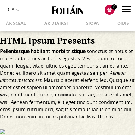
0
Toggl
GA
Toggle
navig
ÁR SCÉAL
ÁR DTÁIRGÍ
SIOPA
OIDIS
language
selector
HTML Ipsum Presents
Pellentesque habitant morbi tristique
senectus et netus et
malesuada fames ac turpis egestas. Vestibulum tortor
quam, feugiat vitae, ultricies eget, tempor sit amet, ante.
Donec eu libero sit amet quam egestas semper.
Aenean
ultricies mi vitae est.
Mauris placerat eleifend leo. Quisque sit
amet est et sapien ullamcorper pharetra. Vestibulum erat
wisi, condimentum sed,
, ornare sit amet,
commodo vitae
wisi. Aenean fermentum, elit eget tincidunt condimentum,
eros ipsum rutrum orci, sagittis tempus lacus enim ac dui.
Donec non enim
in turpis pulvinar facilisis. Ut felis.