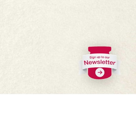
Ceisteanna Coitianta
Cá bhfaighfear?
Oibrigh linn