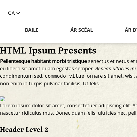
GA
Toggle
language
BAILE
ÁR SCÉAL
ÁR D
selector
HTML Ipsum Presents
Pellentesque habitant morbi tristique
senectus et netus et 
eu libero sit amet quam egestas semper.
Aenean ultricies mi 
condimentum sed,
, ornare sit amet, wis
commodo vitae
non enim
in turpis pulvinar facilisis. Ut felis.
Lorem ipsum dolor sit amet, consectetuer adipiscing elit.
nascetur ridiculus mus. Donec quam felis, ultricies nec, pe
Header Level 2