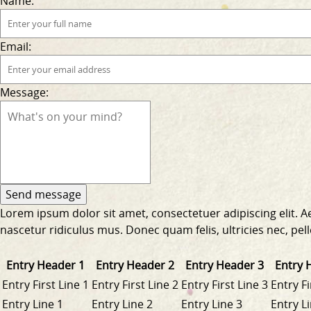
Name:
Email:
Message:
Lorem ipsum dolor sit amet, consectetuer adipiscing elit.
nascetur ridiculus mus. Donec quam felis, ultricies nec, pe
Entry Header 1
Entry Header 2
Entry Header 3
Entry 
Entry First Line 1
Entry First Line 2
Entry First Line 3
Entry Fi
Entry Line 1
Entry Line 2
Entry Line 3
Entry L