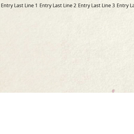
Entry Last Line 1
Entry Last Line 2
Entry Last Line 3
Entry La
Nasc
go
Baile
dtí
Ár scéal
an
Ár dtáirgí
leathanach