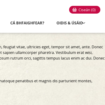
Ciseán (
0
)
CÁ BHFAIGHFEAR?
OIDIS & ÚSÁID
feugiat vitae, ultricies eget, tempor sit amet, ante. Donec
et sapien ullamcorper pharetra. Vestibulum erat wisi,
ipsum rutrum orci, sagittis tempus lacus enim ac dui.
Donec
 natoque penatibus et magnis dis parturient montes,