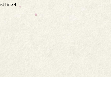
st Line 4
Siopa
Athúsáid
Comhfhreagras Linn
Post & Aisíoc
Oidis
Serbhísí bia