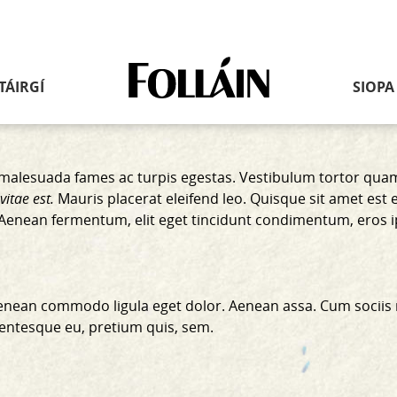
Nasc
TÁIRGÍ
SIOPA
go
dtí
an
leathanach
baile
malesuada fames ac turpis egestas. Vestibulum tortor quam, 
vitae est.
Mauris placerat eleifend leo. Quisque sit amet est 
i. Aenean fermentum, elit eget tincidunt condimentum, eros 
 Aenean commodo ligula eget dolor. Aenean assa. Cum sociis
llentesque eu, pretium quis, sem.