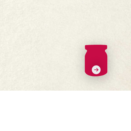
Ceisteanna Coitianta
Cá bhfaighfear?
Oibrigh linn