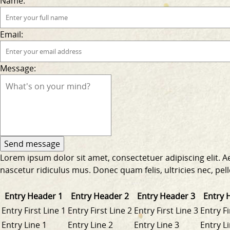
Name:
Email:
Message:
Lorem ipsum dolor sit amet, consectetuer adipiscing elit.
nascetur ridiculus mus. Donec quam felis, ultricies nec, pe
Entry Header 1
Entry Header 2
Entry Header 3
Entry 
Entry First Line 1
Entry First Line 2
Entry First Line 3
Entry Fi
Entry Line 1
Entry Line 2
Entry Line 3
Entry L