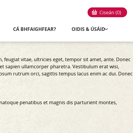
Ciseán (
0
)
CÁ BHFAIGHFEAR?
OIDIS & ÚSÁID
feugiat vitae, ultricies eget, tempor sit amet, ante. Donec
 et sapien ullamcorper pharetra. Vestibulum erat wisi,
ipsum rutrum orci, sagittis tempus lacus enim ac dui.
Donec
 natoque penatibus et magnis dis parturient montes,