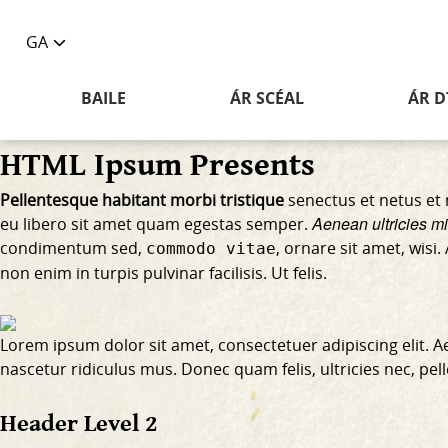
GA
Toggle
language
BAILE
ÁR SCÉAL
ÁR D
selector
HTML Ipsum Presents
Pellentesque habitant morbi tristique
senectus et netus et 
Aenean ultricies mi 
eu libero sit amet quam egestas semper.
condimentum sed,
, ornare sit amet, wis
commodo vitae
non enim
in turpis pulvinar facilisis. Ut felis.
Lorem ipsum dolor sit amet, consectetuer adipiscing elit.
nascetur ridiculus mus. Donec quam felis, ultricies nec, pe
Header Level 2