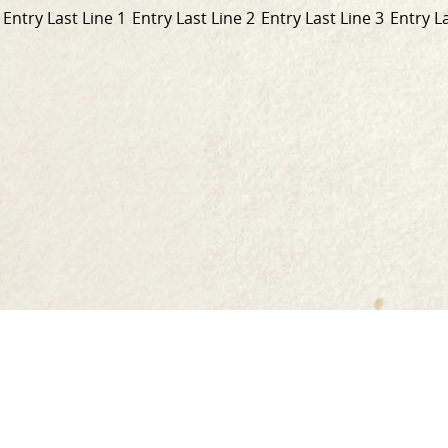
Entry Last Line 1
Entry Last Line 2
Entry Last Line 3
Entry La
Nasc
go
Baile
dtí
Ár scéal
an
Ár dtáirgí
leathanach