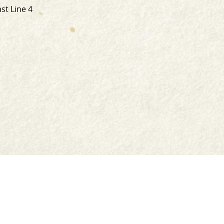
st Line 4
Siopa
Athúsáid
Comhfhreagras Linn
Post & Aisíoc
Oidis
Serbhísí bia