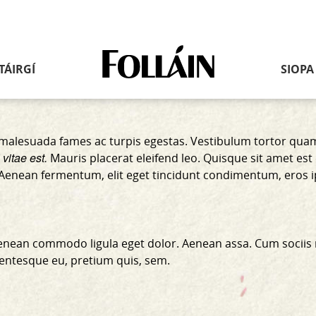
Nasc
TÁIRGÍ
SIOPA
go
dtí
an
leathanach
baile
malesuada fames ac turpis egestas. Vestibulum tortor quam, 
vitae est.
Mauris placerat eleifend leo. Quisque sit amet est
i. Aenean fermentum, elit eget tincidunt condimentum, eros 
 Aenean commodo ligula eget dolor. Aenean assa. Cum sociis
llentesque eu, pretium quis, sem.