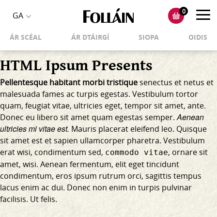
0
Toggl
GA
Toggle
navig
ÁR SCÉAL
ÁR DTÁIRGÍ
SIOPA
OIDIS
language
selector
HTML Ipsum Presents
Pellentesque habitant morbi tristique
senectus et netus et
malesuada fames ac turpis egestas. Vestibulum tortor
quam, feugiat vitae, ultricies eget, tempor sit amet, ante.
Aenean
Donec eu libero sit amet quam egestas semper.
ultricies mi vitae est.
Mauris placerat eleifend leo. Quisque
sit amet est et sapien ullamcorper pharetra. Vestibulum
erat wisi, condimentum sed,
, ornare sit
commodo vitae
amet, wisi. Aenean fermentum, elit eget tincidunt
condimentum, eros ipsum rutrum orci, sagittis tempus
lacus enim ac dui.
Donec non enim
in turpis pulvinar
facilisis. Ut felis.