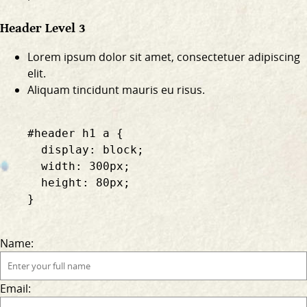
Header Level 3
Lorem ipsum dolor sit amet, consectetuer adipiscing
elit.
Aliquam tincidunt mauris eu risus.
    #header h1 a {

      display: block;

      width: 300px;

      height: 80px;

    }

Name:
Email: