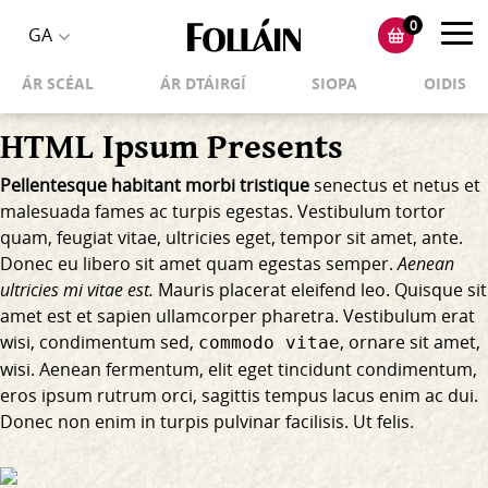
0
Toggl
GA
Toggle
navig
ÁR SCÉAL
ÁR DTÁIRGÍ
SIOPA
OIDIS
language
selector
HTML Ipsum Presents
Pellentesque habitant morbi tristique
senectus et netus et
malesuada fames ac turpis egestas. Vestibulum tortor
quam, feugiat vitae, ultricies eget, tempor sit amet, ante.
Donec eu libero sit amet quam egestas semper.
Aenean
ultricies mi vitae est.
Mauris placerat eleifend leo. Quisque sit
amet est et sapien ullamcorper pharetra. Vestibulum erat
wisi, condimentum sed,
, ornare sit amet,
commodo vitae
wisi. Aenean fermentum, elit eget tincidunt condimentum,
eros ipsum rutrum orci, sagittis tempus lacus enim ac dui.
Donec non enim
in turpis pulvinar facilisis. Ut felis.