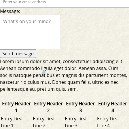
Message:
Lorem ipsum dolor sit amet, consectetuer adipiscing elit.
Aenean commodo ligula eget dolor. Aenean assa. Cum
sociis natoque penatibus et magnis dis parturient montes,
nascetur ridiculus mus. Donec quam felis, ultricies nec,
pellentesque eu, pretium quis, sem.
Entry Header
Entry Header
Entry Header
Entry Header
1
2
3
4
Entry First
Entry First
Entry First
Entry First
Line 1
Line 2
Line 3
Line 4