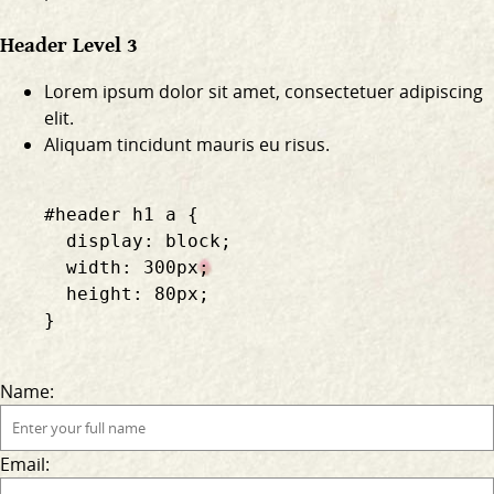
Header Level 3
Lorem ipsum dolor sit amet, consectetuer adipiscing
elit.
Aliquam tincidunt mauris eu risus.
    #header h1 a {

      display: block;

      width: 300px;

      height: 80px;

    }

Name:
Email: