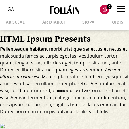
0
Toggl
GA
Toggle
navig
ÁR SCÉAL
ÁR DTÁIRGÍ
SIOPA
OIDIS
language
selector
HTML Ipsum Presents
Pellentesque habitant morbi tristique
senectus et netus et
malesuada fames ac turpis egestas. Vestibulum tortor
quam, feugiat vitae, ultricies eget, tempor sit amet, ante.
Donec eu libero sit amet quam egestas semper.
Aenean
ultricies mi vitae est.
Mauris placerat eleifend leo. Quisque sit
amet est et sapien ullamcorper pharetra. Vestibulum erat
wisi, condimentum sed,
, ornare sit amet,
commodo vitae
wisi. Aenean fermentum, elit eget tincidunt condimentum,
eros ipsum rutrum orci, sagittis tempus lacus enim ac dui.
Donec non enim
in turpis pulvinar facilisis. Ut felis.