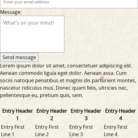
Message:
Lorem ipsum dolor sit amet, consectetuer adipiscing elit.
Aenean commodo ligula eget dolor. Aenean assa. Cum
sociis natoque penatibus et magnis dis parturient montes,
nascetur ridiculus mus. Donec quam felis, ultricies nec,
pellentesque eu, pretium quis, sem.
Entry Header
Entry Header
Entry Header
Entry Header
1
2
3
4
Entry First
Entry First
Entry First
Entry First
Line 1
Line 2
Line 3
Line 4