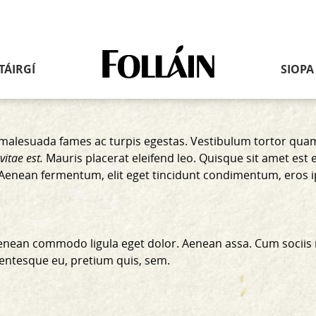
Nasc
TÁIRGÍ
SIOPA
go
dtí
an
leathanach
baile
malesuada fames ac turpis egestas. Vestibulum tortor quam, 
vitae est.
Mauris placerat eleifend leo. Quisque sit amet est 
i. Aenean fermentum, elit eget tincidunt condimentum, eros 
 Aenean commodo ligula eget dolor. Aenean assa. Cum sociis
llentesque eu, pretium quis, sem.