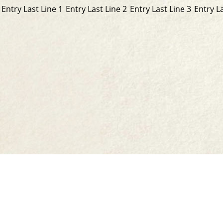
Entry Last Line 1
Entry Last Line 2
Entry Last Line 3
Entry La
Nasc
go
Baile
dtí
Ár scéal
an
Ár dtáirgí
leathanach