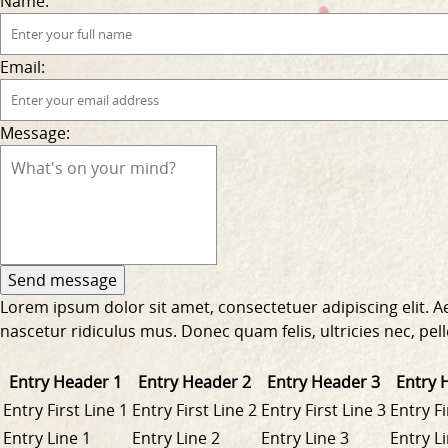
Name:
Email:
Message:
Lorem ipsum dolor sit amet, consectetuer adipiscing elit.
nascetur ridiculus mus. Donec quam felis, ultricies nec, pe
Entry Header 1
Entry Header 2
Entry Header 3
Entry 
Entry First Line 1
Entry First Line 2
Entry First Line 3
Entry Fi
Entry Line 1
Entry Line 2
Entry Line 3
Entry L