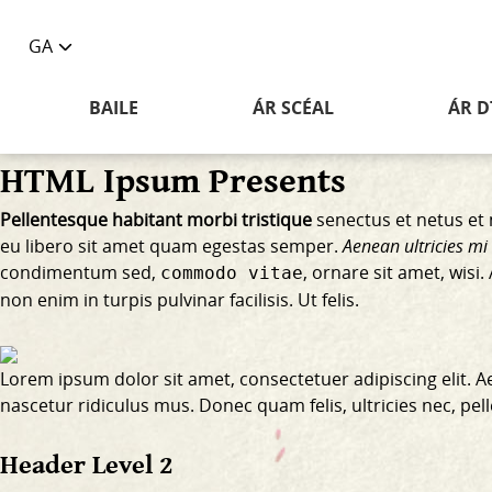
GA
Toggle
language
BAILE
ÁR SCÉAL
ÁR D
selector
HTML Ipsum Presents
Pellentesque habitant morbi tristique
senectus et netus et 
eu libero sit amet quam egestas semper.
Aenean ultricies mi 
condimentum sed,
, ornare sit amet, wis
commodo vitae
non enim
in turpis pulvinar facilisis. Ut felis.
Lorem ipsum dolor sit amet, consectetuer adipiscing elit.
nascetur ridiculus mus. Donec quam felis, ultricies nec, pe
Header Level 2