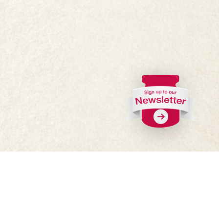
Ceisteanna Coitianta
Cá bhfaighfear?
Oibrigh linn