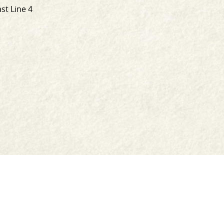
st Line 4
Siopa
Athúsáid
Comhfhreagras Linn
Post & Aisíoc
Oidis
Serbhísí bia