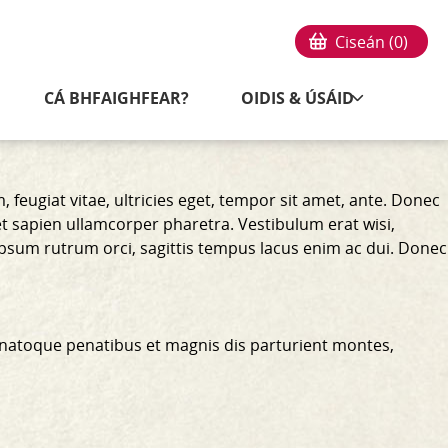
Ciseán (
0
)
CÁ BHFAIGHFEAR?
OIDIS & ÚSÁID
feugiat vitae, ultricies eget, tempor sit amet, ante. Donec
et sapien ullamcorper pharetra. Vestibulum erat wisi,
ipsum rutrum orci, sagittis tempus lacus enim ac dui.
Donec
 natoque penatibus et magnis dis parturient montes,