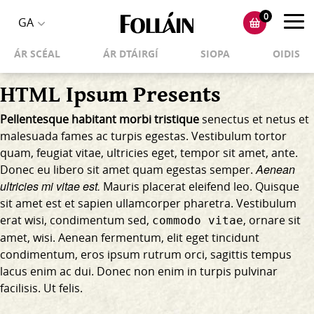
0
Toggl
GA
Toggle
navig
ÁR SCÉAL
ÁR DTÁIRGÍ
SIOPA
OIDIS
language
selector
HTML Ipsum Presents
Pellentesque habitant morbi tristique
senectus et netus et
malesuada fames ac turpis egestas. Vestibulum tortor
quam, feugiat vitae, ultricies eget, tempor sit amet, ante.
Aenean
Donec eu libero sit amet quam egestas semper.
ultricies mi vitae est.
Mauris placerat eleifend leo. Quisque
sit amet est et sapien ullamcorper pharetra. Vestibulum
erat wisi, condimentum sed,
, ornare sit
commodo vitae
amet, wisi. Aenean fermentum, elit eget tincidunt
condimentum, eros ipsum rutrum orci, sagittis tempus
lacus enim ac dui.
Donec non enim
in turpis pulvinar
facilisis. Ut felis.