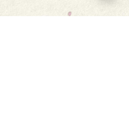
Nasc
go
Twitter
Nasc
Nasc
Nasc
Nasc
dtí
Link.
Facebook.
Instagram.
Pinterest.
Youtube.
an
Baile
Athúsáid
leathanach
Ár scéal
Post & Aisíoc
baile.
Ár dtáirgí
Serbhísí bia
Siopa
Ceisteanna Coitianta
Comhfhreagras Linn
Cá bhfaighfear?
Oidis
Oibrigh linn
Cóipcheart © 2026 Folláin
Cookie Settings
Polasaí Príomháideachais
Cookie Policy