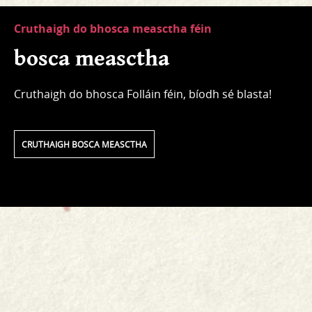
Cruthaigh do bhosca measctha féin
bosca measctha
Cruthaigh do bhosca Folláin féin, bíodh sé blasta!
CRUTHAIGH BOSCA MEASCTHA