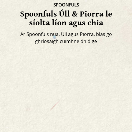
SPOONFULS
Spoonfuls Úll & Piorra le
síolta líon agus chia
Ár Spoonfuls nua, Úll agus Piorra, blas go
ghríosaigh cuimhne ón óige