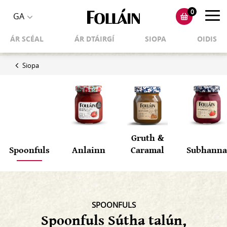
0
Toggl
GA
Toggle
navig
ÁR SCÉAL
ÁR DTÁIRGÍ
SIOPA
OIDIS
language
selector
Siopa
Gruth &
Spoonfuls
Anlainn
Caramal
Subhanna
SPOONFULS
Spoonfuls Sútha talún,