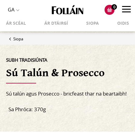
0
Toggl
GA
Toggle
navig
ÁR SCÉAL
ÁR DTÁIRGÍ
SIOPA
OIDIS
language
selector
Siopa
SUBH TRADISIÚNTA
Sú Talún & Prosecco
Sú talún agus Prosecco - bricfeast thar na beartaibh!
Sa Phróca: 370g