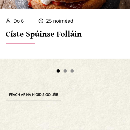
Do 6
25 noiméad
Císte Spúinse Folláin
FEACH AR NA H'OIDIS GO LÉIR