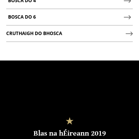
BOSCA DO 4
TAISPEÁIN
BOSCA
BOSCA DO 6
TAISPEÁIN
DO
BOSCA
4
CRUTHAIGH DO BHOSCA
DO
ROGHANNA
6
SIOPADÓIREACHTA
ROGHANNA
SIOPADÓIREACHTA
Blas na hÉireann 2019