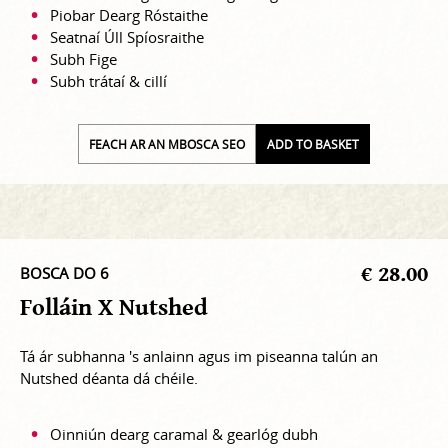
Piobar Dearg Róstaithe
Seatnaí Úll Spíosraithe
Subh Fige
Subh trátaí & cillí
FEACH AR AN MBOSCA SEO
ADD TO BASKET
€ 28.00
BOSCA DO 6
Folláin X Nutshed
Tá ár subhanna 's anlainn agus im piseanna talún an
Nutshed déanta dá chéile.
Oinniún dearg caramal & gearlóg dubh