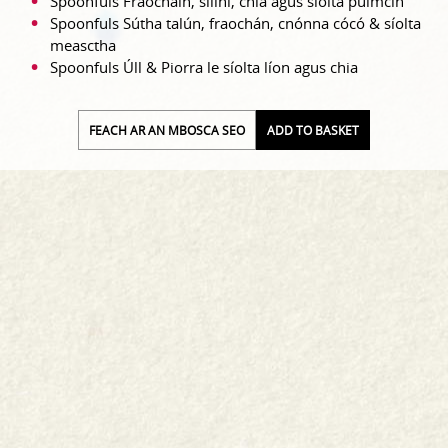
Spoonfuls Fraocháin, silíní, chia agus síolta puimcín
Spoonfuls Sútha talún, fraochán, cnónna cócó & síolta
measctha
Spoonfuls Úll & Piorra le síolta líon agus chia
FEACH AR AN MBOSCA SEO
ADD TO BASKET