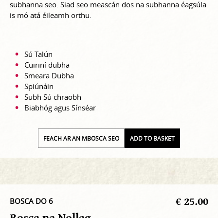
subhanna seo. Siad seo meascán dos na subhanna éagsúla
is mó atá éileamh orthu.
Sú Talún
Cuiriní dubha
Smeara Dubha
Spiúnáin
Subh Sú chraobh
Biabhóg agus Sínséar
FEACH AR AN MBOSCA SEO
ADD TO BASKET
€ 25.00
BOSCA DO 6
Bosca na Nollag