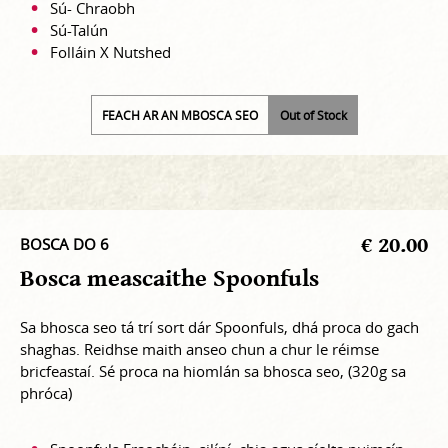
Sú- Chraobh
Sú-Talún
Folláin X Nutshed
FEACH AR AN MBOSCA SEO
Out of Stock
€ 20.00
BOSCA DO 6
Bosca meascaithe Spoonfuls
Sa bhosca seo tá trí sort dár Spoonfuls, dhá proca do gach
shaghas. Reidhse maith anseo chun a chur le réimse
bricfeastaí. Sé proca na hiomlán sa bhosca seo, (320g sa
phróca)