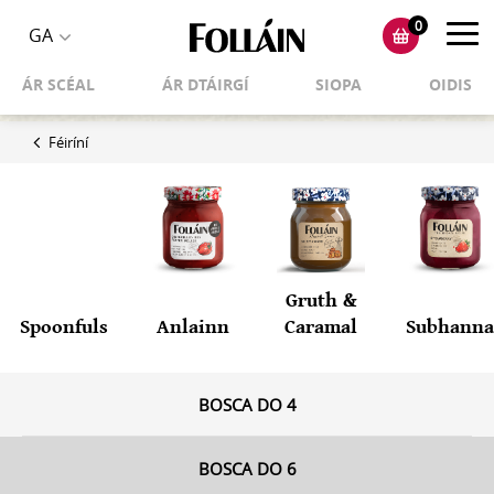
0
Toggl
GA
Toggle
navig
ÁR SCÉAL
ÁR DTÁIRGÍ
SIOPA
OIDIS
language
selector
Féiríní
Gruth &
Spoonfuls
Anlainn
Caramal
Subhanna
BOSCA DO 4
BOSCA DO 6