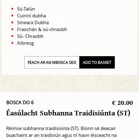
Sú-Talún
Cuiriní dubha
Smeara Dubha
Fraochán & sú-chraobh
Sú- Chraobh
Aibreog
FEACH AR AN MBOSCA SEO
ADD TO BASKET
€ 20.00
BOSCA DO 6
Éasúlacht Subhanna Traidisiúnta (ST)
Réimse subhanna traidisiúnta (ST). Bíonn sé deacair
buachaint ar an traidisiún agus ní haon éisceacht na