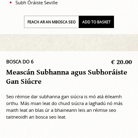
Subh Óráiste Seville
FEACH AR AN MBOSCA SEO
ADD TO BASKET
€ 20.00
BOSCA DO 6
Meascán Subhanna agus Subhoráiste
Gan Siúcre
Seo réimse dar subhanna gan siúcra is mó atá éileamh
orthu. Más mian leat do chuid siúcra a laghadú nó más
maith leat an blas úr a bhaineann leis an réimse seo
taitneoidh an bosca seo leat.