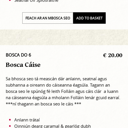
Seatnaí Úll Spíosraithe
FEACH AR AN MBOSCA SEO
ADD TO BASKET
€ 20.00
BOSCA DO 6
Bosca Cáise
Sa bhosca seo tá meascán dár anlainn, seatnaí agus
subhanna a oireann do cáiseanna éagsúla. Tagann an
bosca seo le spúnóg fé leith Folláin agus cáis clár a luann
na cáiseanna éagsúla a mholann Folláin lenár gcuid earraí.
***ní thagann an bosca seo le cáis ***
Anlann trátaí
Oinniún dearg caramal & gearlóg dubh