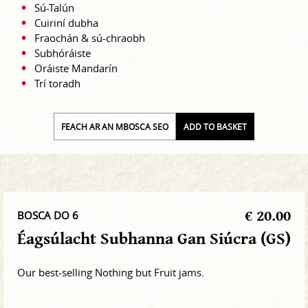
Sú-Talún
Cuiriní dubha
Fraochán & sú-chraobh
Subhóráiste
Oráiste Mandarín
Trí toradh
FEACH AR AN MBOSCA SEO
ADD TO BASKET
€ 20.00
BOSCA DO 6
Éagsúlacht Subhanna Gan Siúcra (GS)
Our best-selling Nothing but Fruit jams.