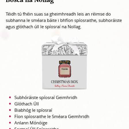
Téidh tú fhéin suas sa gheimhreadh leis an réimse do
subhanna le sméara báite i bhfíon spíosraithe, subhoráiste
agus glóthach úll le spíosraí na Nollag.
Subhóráiste spíosraí Geimhridh
Glóthach Úll
Biabhóg le spíosraí
Fíon spíosraithe le Sméara Geimhridh
Anlann Mónóige