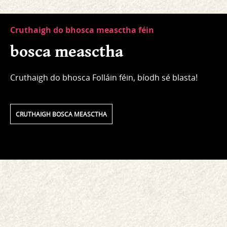
Cruthaigh do bhosca measctha féin
bosca measctha
Cruthaigh do bhosca Folláin féin, bíodh sé blasta!
CRUTHAIGH BOSCA MEASCTHA