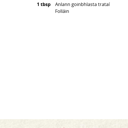
1 tbsp
Anlann goinbhlasta trataí
Folláin
Frioch an Oinniún go dtí go mbionn sé bog, cuir
leis na prataí agus frioch ar feadh 2 noiméad
Blaistigh an meascán ubh le salann agus piobar
agus cuir sa frioch é i dteannta na prataí agus
oinniún.
Cuir an friochtán fé an griseín go dtí go mbionn sé
táthaite(set)
Cuir ar plata agus gearr ina phiosaí agus riar le
anlann goinbhlasta trataí Folláin.