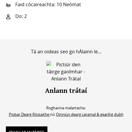
Faid cócaireachta: 10 Neómat
Do: 2
Tá an oideas seo go hÁlainn le...
Anlann trátaí
Roghanna malartacha:
Piobar Dearg Róstaithe
nú
Oinniún dearg caramal & gearlóg dubh