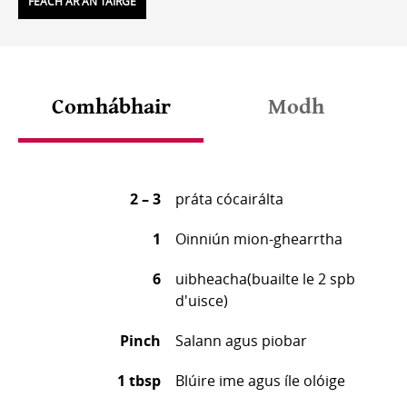
FEACH AR AN TÁIRGE
Comhábhair
Modh
2 – 3
práta cócairálta
1
Oinniún mion-ghearrtha
6
uibheacha(buailte le 2 spb
d'uisce)
Pinch
Salann agus piobar
1 tbsp
Blúire ime agus íle olóige