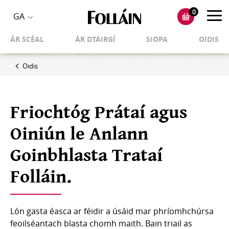
0
Toggl
GA
Toggle
navig
ÁR SCÉAL
ÁR DTÁIRGÍ
SIOPA
OIDIS
language
selector
Oidis
Friochtóg Prátaí agus
Oiniún le Anlann
Goinbhlasta Trataí
Folláin.
Lón gasta éasca ar féidir a úsáid mar phríomhchúrsa
feoilséantach blasta chomh maith. Bain triail as