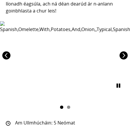
líonadh éagsúla, ach ná déan dearúd ár n-anlann
goinbhlasta a chur leis!
Am Ullmhúcháin: 5 Neómat